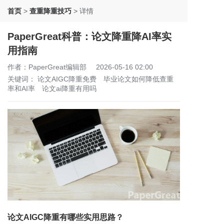
首页
>
查重降重技巧
>
详情
PaperGreat科普：论文降重降AI率实
用指南
作者：PaperGreat编辑部
2026-05-16 02:00
关键词：
论文AIGC降重免费
毕业论文如何降低查重
率和AI率
论文ai降重有用吗
论文AIGC降重有哪些实用思路？