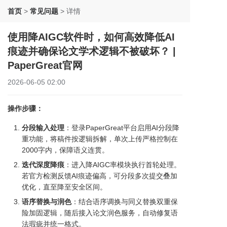
首页
>
常见问题
>
详情
使用降AIGC软件时，如何高效降低AI
痕迹并确保论文学术逻辑不被破坏？ |
PaperGreat官网
2026-06-05 02:00
操作步骤：
分段输入处理
：登录PaperGreat平台启用AI分段降
重功能，将稿件按逻辑拆解，单次上传严格控制在
2000字内，保障语义连贯。
迭代深度降痕
：进入降AIGC率模块执行首轮处理。
若官方检测反馈AI痕迹偏高，可分段多次提交叠加
优化，直至降至安全区间。
语序替换与润色
：结合语序调换与同义替换双重保
险加固逻辑，随后接入论文润色服务，自动修复语
法瑕疵并统一格式。